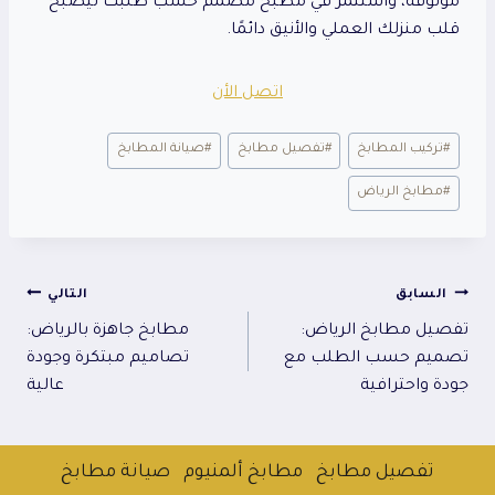
موثوقة، واستثمر في مطبخ مصمم حسب طلبك ليصبح
قلب منزلك العملي والأنيق دائمًا.
اتصل الأن
وسوم
#
تركيب المطابخ
#
تفصيل مطابخ
#
صيانة المطابخ
المقال:
#
مطابخ الرياض
تصفّح
السابق
التالي
تفصيل مطابخ الرياض:
مطابخ جاهزة بالرياض:
المقالات
تصميم حسب الطلب مع
تصاميم مبتكرة وجودة
جودة واحترافية
عالية
تفصيل مطابخ
مطابخ ألمنيوم
صيانة مطابخ