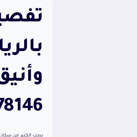
تفصيل
بالري
وأنيق
78146
يبحث الكثير من سكا