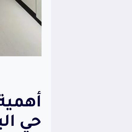
أهمية
حي الب