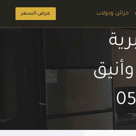
خزائن ودولاب
عرض السعر
رية
أنيق