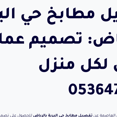
 مطابخ حي الب
اض: تصميم عمل
 لكل منزل
05364
ن العاصمة عن
تفصيل مطابخ حي البرية بالرياض
للحصول على تصميم