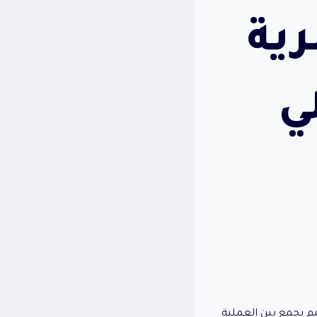
رية
ي
 يجمع بين العملية