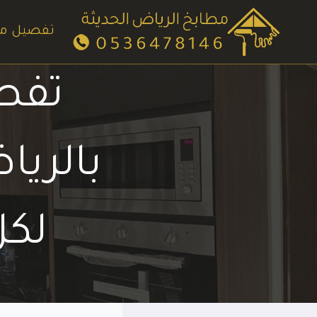
لتجاوز
لى
تفصيل م
لمحتوى
تفصي
بالري
لكل م