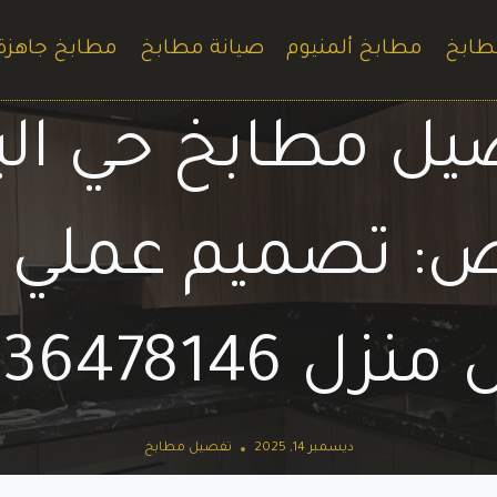
طابخ
مطابخ ألمنيوم
صيانة مطابخ
مطابخ جاهزة
ل مطابخ حي الب
اض: تصميم عملي و
نزل 0536478146
ديسمبر 14, 2025
تفصيل مطابخ