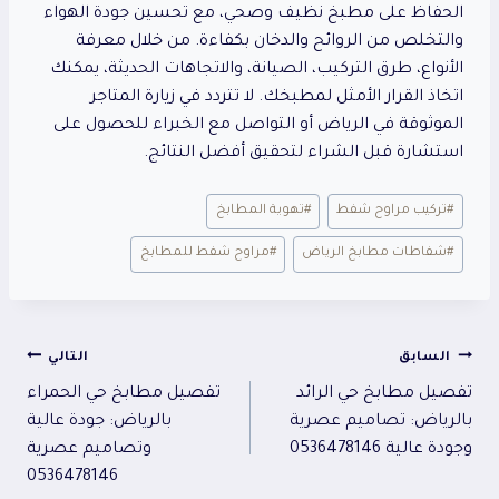
الحفاظ على مطبخ نظيف وصحي، مع تحسين جودة الهواء
والتخلص من الروائح والدخان بكفاءة. من خلال معرفة
الأنواع، طرق التركيب، الصيانة، والاتجاهات الحديثة، يمكنك
اتخاذ القرار الأمثل لمطبخك. لا تتردد في زيارة المتاجر
الموثوقة في الرياض أو التواصل مع الخبراء للحصول على
استشارة قبل الشراء لتحقيق أفضل النتائج.
وسوم
#
تركيب مراوح شفط
#
تهوية المطابخ
المقال:
#
شفاطات مطابخ الرياض
#
مراوح شفط للمطابخ
تصفّح
السابق
التالي
تفصيل مطابخ حي الرائد
تفصيل مطابخ حي الحمراء
المقالات
بالرياض: تصاميم عصرية
بالرياض: جودة عالية
وجودة عالية 0536478146
وتصاميم عصرية
0536478146