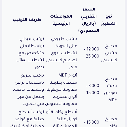
السعر
نوع
التقريبي
المواصفات
طريقة التركيب
المطبخ
(بالريال
الرئيسية
السعودي)
خشب طبيعي
تركيب ميداني
مطبخ
عالي الجودة،
بواسطة فني
12,000 –
خشبي
تشطيب يدوي،
متخصص مع
25,000
كلاسيكي
تصميم كلاسيكي
تشطيب نهائي
فاخر
يدوي
ألواح MDF
تركيب سريع
مطبخ
مغطاة بطبقة
باستخدام براغي
حديث
8,000 –
مقاومة للرطوبة،
وملحقات خاصة،
بمودرن
15,000
ألوان عصرية،
يفضل من قبل
MDF
مقاومة للخدوش
فني محترف
أسطح رخامية أو
تركيب أسطح
مطبخ
كوارتز عالية
صلبة مع قواعد
15,000 –
رخام
الجودة، متانة
معدنية أو خشبية،