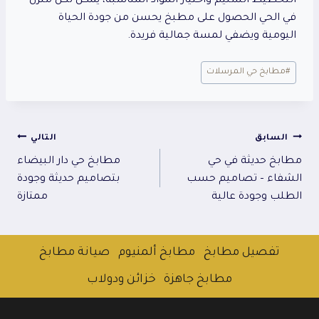
التخطيط السليم واختيار المواد المناسبة، يمكن لكل منزل
في الحي الحصول على مطبخ يحسن من جودة الحياة
اليومية ويضفي لمسة جمالية فريدة.
وسوم
#
مطابخ حي المرسلات
المقال:
تصفّح
السابق
التالي
مطابخ حديثة في حي
مطابخ حي دار البيضاء
المقالات
الشفاء – تصاميم حسب
بتصاميم حديثة وجودة
الطلب وجودة عالية
ممتازة
تفصيل مطابخ
مطابخ ألمنيوم
صيانة مطابخ
مطابخ جاهزة
خزائن ودولاب