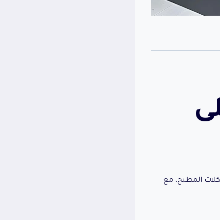
لى
ات المطبخ، مع