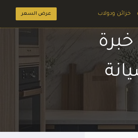
خزائن ودولاب
عرض السعر
خبرة
انة