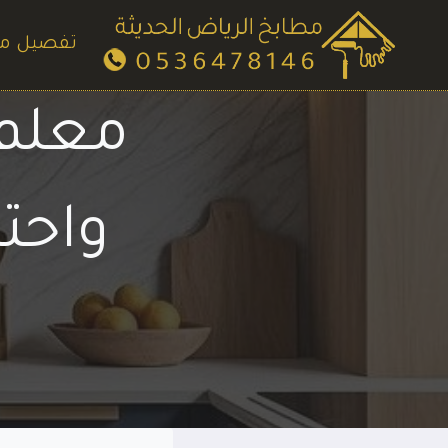
لتجاوز
لى
تفصيل م
لمحتوى
معلم 
واحت