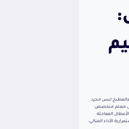
:
يم
فالمطبخ ليس مجرد
 على معلم متخصص
لأعطال المفاجئة
رية الأداء المثالي،