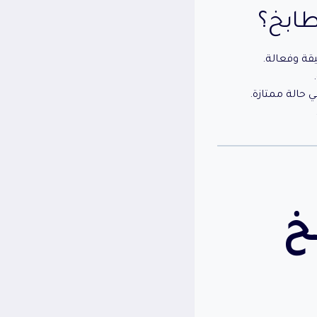
طابخ؟
قة وفعالة.
 حالة ممتازة.
خ