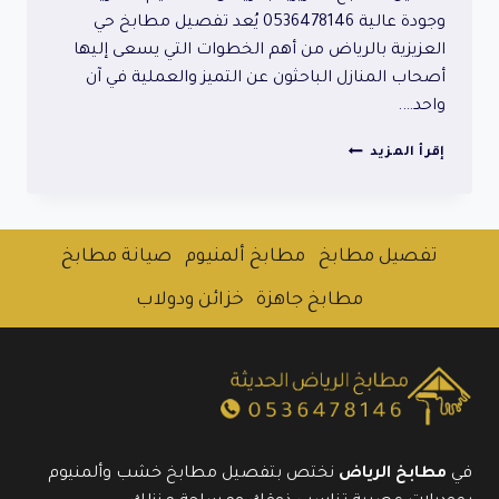
وجودة عالية 0536478146 يُعد تفصيل مطابخ حي
العزيزية بالرياض من أهم الخطوات التي يسعى إليها
أصحاب المنازل الباحثون عن التميز والعملية في آن
واحد….
تفصيل
إقرأ المزيد
مطابخ
حي
العزيزية
بالرياض:
تفصيل مطابخ
مطابخ ألمنيوم
صيانة مطابخ
تصاميم
عصرية
مطابخ جاهزة
خزائن ودولاب
وجودة
عالية
0536478146
في
مطابخ الرياض
نختص بتفصيل مطابخ خشب وألمنيوم