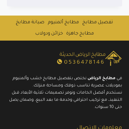
مطابخ
حي
الفاخرية
بالرياض:
تفصيل مطابخ
مطابخ ألمنيوم
صيانة مطابخ
تصميم
أنيق
مطابخ جاهزة
خزائن ودولاب
وجودة
تدوم
طويلاً
0536478146
في
مطابخ الرياض
نختص بتفصيل مطابخ خشب وألمنيوم
بموديلات عصرية تناسب ذوقك ومساحة منزلك.
نستخدم أفضل الخامات ونوفر تصميمات ثلاثية الأبعاد قبل
التنفيذ، مع تركيب احترافي وخدمة ما بعد البيع، وضمان يصل
حتى 10 سنوات.
معلومات الاتصال