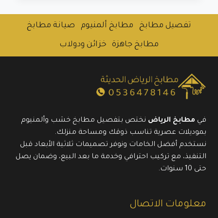
النزهة
بالرياض:
تفصيل مطابخ
مطابخ ألمنيوم
صيانة مطابخ
دليل
شامل
مطابخ جاهزة
خزائن ودولاب
للحصول
على
مطبخ
مثالي
0536478146
في
مطابخ الرياض
نختص بتفصيل مطابخ خشب وألمنيوم
بموديلات عصرية تناسب ذوقك ومساحة منزلك.
نستخدم أفضل الخامات ونوفر تصميمات ثلاثية الأبعاد قبل
التنفيذ، مع تركيب احترافي وخدمة ما بعد البيع، وضمان يصل
حتى 10 سنوات.
معلومات الاتصال