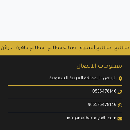
مطابخ
مطابخ ألمنيوم
صيانة مطابخ
مطابخ جاهزة
خزائن 
معلومات الاتصال
الرياض - المملكة العربية السعودية
0536478146
966536478146
info@matbakhriyadh.com