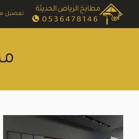
لتجاوز
لى
تفصيل م
لمحتوى
مط